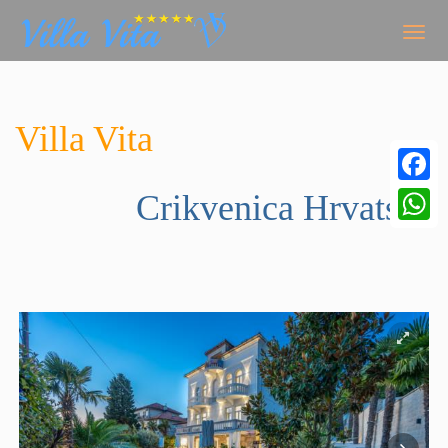
Togg
navig
Villa Vita
Facebo
Crikvenica
Hrvatska
WhatsA