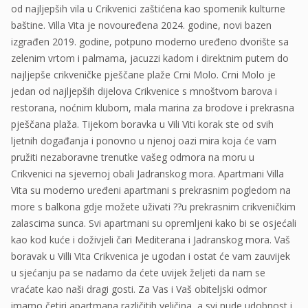
od najljepših vila u Crikvenici zaštićena kao spomenik kulturne
baštine. Villa Vita je novouređena 2024. godine, novi bazen
izgrađen 2019. godine, potpuno moderno uređeno dvorište sa
zelenim vrtom i palmama, jacuzzi kadom i direktnim putem do
najljepše crikveničke pješčane plaže Crni Molo. Crni Molo je
jedan od najljepših dijelova Crikvenice s mnoštvom barova i
restorana, noćnim klubom, mala marina za brodove i prekrasna
pješčana plaža. Tijekom boravka u Vili Viti korak ste od svih
ljetnih događanja i ponovno u njenoj oazi mira koja će vam
pružiti nezaboravne trenutke vašeg odmora na moru u
Crikvenici na sjevernoj obali Jadranskog mora. Apartmani Villa
Vita su moderno uređeni apartmani s prekrasnim pogledom na
more s balkona gdje možete uživati ??u prekrasnim crikveničkim
zalascima sunca. Svi apartmani su opremljeni kako bi se osjećali
kao kod kuće i doživjeli čari Mediterana i Jadranskog mora. Vaš
boravak u Villi Vita Crikvenica je ugodan i ostat će vam zauvijek
u sjećanju pa se nadamo da ćete uvijek željeti da nam se
vraćate kao naši dragi gosti. Za Vas i Vaš obiteljski odmor
imamo četiri apartmana različitih veličina, a svi nude udobnost i