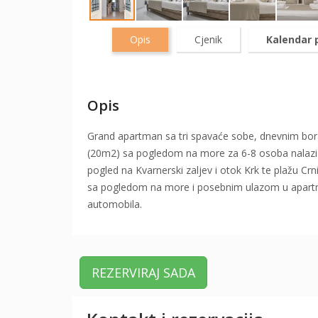
Opis
Cjenik
Kalendar 
Opis
Grand apartman sa tri spavaće sobe, dnevnim bo
(20m2) sa pogledom na more za 6-8 osoba nalazi s
pogled na Kvarnerski zaljev i otok Krk te plažu C
sa pogledom na more i posebnim ulazom u apartm
automobila.
REZERVIRAJ SADA