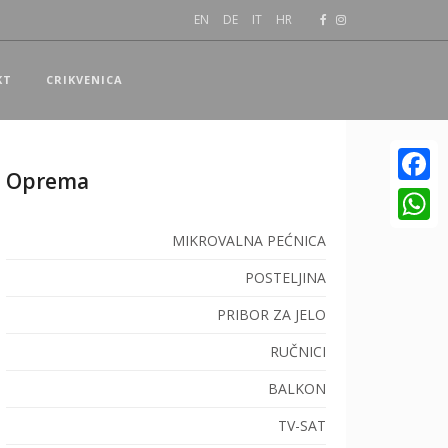
EN
DE
IT
HR
KT
CRIKVENICA
Oprema
Facebo
WhatsA
MIKROVALNA PEĆNICA
POSTELJINA
PRIBOR ZA JELO
RUČNICI
BALKON
TV-SAT