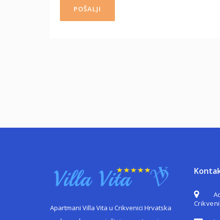
Konta
A
Crikven
Apartmani Villa Vita u Crikvenici Hrvatska