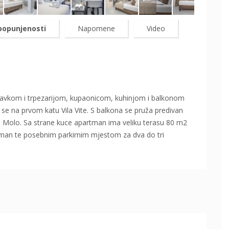
popunjenosti
Napomene
Video
ravkom i trpezarijom, kupaonicom, kuhinjom i balkonom
e na prvom katu Vila Vite. S balkona se pruža predivan
rni Molo. Sa strane kuce apartman ima veliku terasu 80 m2
an te posebnim parkirnim mjestom za dva do tri